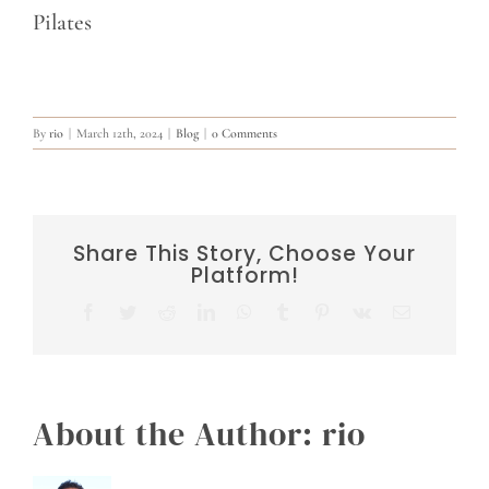
Pilates
By
rio
|
March 12th, 2024
|
Blog
|
0 Comments
Share This Story, Choose Your
Platform!
Facebook
Twitter
Reddit
LinkedIn
WhatsApp
Tumblr
Pinterest
Vk
Email
About the Author:
rio