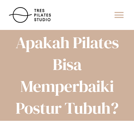
Skip
to
Tog
content
Navi
Apakah Pilates
ABOUT US
CONTACT
Bisa
BOOK CLASS
Memperbaiki
CAREER
Postur Tubuh?
TEACHERS